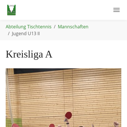
Skip to main navigation
Skip to main content
Skip to page footer
You are here:
Abteilung Tischtennis
Mannschaften
Jugend U13 II
Kreisliga A