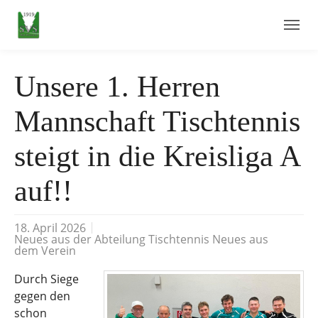
Skip to main navigation
Skip to main content
Skip to page footer
Unsere 1. Herren
Mannschaft Tischtennis
steigt in die Kreisliga A
auf!!
18. April 2026
Neues aus der Abteilung Tischtennis Neues aus
dem Verein
Durch Siege
gegen den
schon