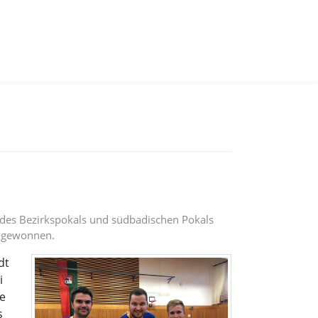
s, des Bezirkspokals und südbadischen Pokals
z gewonnen.
dt
i
e
s