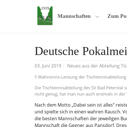
Skip to main navigation
Skip to main content
Skip to page footer
Mannschaften
Zum Por
Submenu for
Deutsche Pokalmei
03. Juni 2019
Neues aus der Abteilung Ti
!! Wahnsinns-Leistung der Tischtennisabteilung 
Die Tischtennisabteilung des SV Bad Peterstal 
nicht genug, hat man nun auch erstmals in de
Nach dem Motto „Dabei sein ist alles“ rei
und spielte sich in einen wahren Rausch. Vo
die besten Mannschaften der jeweiligen B
Mannschaft die Gegner aus Pansdorf, Dres