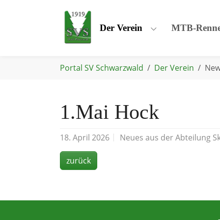
Skip to main navigation
Skip to main content
Skip to page footer
Der Verein
MTB-Renn
Submenu for "De
You are here:
Portal SV Schwarzwald
Der Verein
New
1.Mai Hock
18. April 2026
Neues aus der Abteilung S
zurück