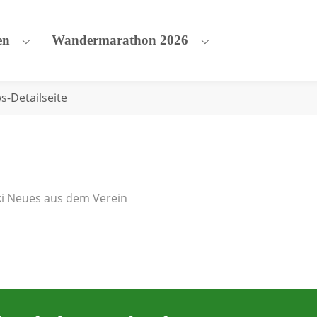
en
Wandermarathon 2026
r Verein"
Submenu for "MTB-Rennen"
Submenu for "Wan
s-Detailseite
ki Neues aus dem Verein